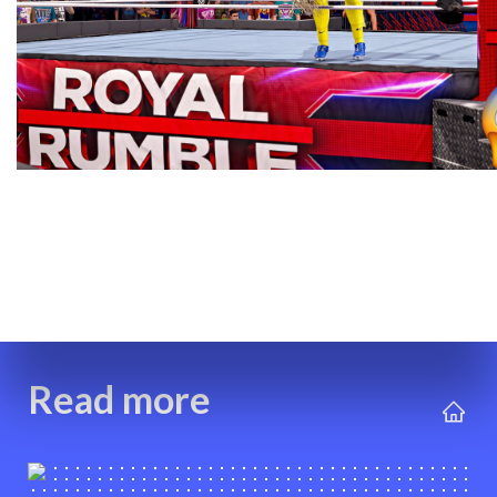
Read more