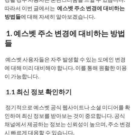
따라서 이번 글에서는 
 예스벳 주소 변경에 대비하는 
방법들
에 대해 자세히 알아보겠습니다.
 1. 예스벳 주소 변경에 대비하는 방법
들
 예스벳 사용자들은 자주 발생할 수 있는 도메인 변경
에 대해 미리 대비해야 합니다. 이를 통해 원활한 이용
이 가능합니다.
 1.1 최신 정보 확인하기
 정기적으로 예스벳 공식 웹사이트나 소셜 미디어를 확
인하여 최신 정보를 받아보는 것이 중요합니다. 공식 
채널에서 제공하는 정보는 신뢰성이 높으며, 주소 변경 
시 빠르게 대응할 수 있습니다.