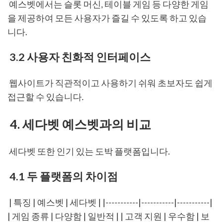
 예스벳에서는 슬롯 머신, 테이블 게임 등 다양한 게임
을 제공하여 모든 사용자가 즐길 수 있도록 하고 있습
니다.
 3.2 사용자 친화적 인터페이스
 웹사이트가 직관적이고 사용하기 쉬워 초보자도 쉽게 
접근할 수 있습니다.
 4. 세다벳 예스벳과의 비교
 세다벳 또한 인기 있는 도박 플랫폼입니다.
 4.1 두 플랫폼의 차이점
 | 특징 | 예스벳 | 세다벳 | |-----------|-----------|-----------| 
| 게임 종류 | 다양함 | 일반적 | | 고객 지원 | 우수함 | 보