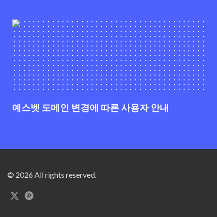
예스벳 도메인 변경에 따른 사용자 안내
© 2026 All rights reserved.