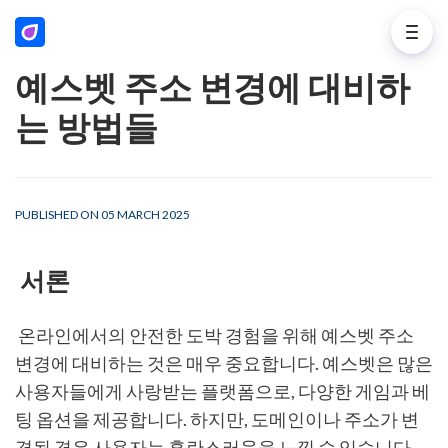
예스벳 주소 변경에 대비하
는 방법들
PUBLISHED ON 05 MARCH 2025
 서론
 온라인에서의 안전한 도박 경험을 위해 예스벳 주소 
변경에 대비하는 것은 매우 중요합니다. 예스벳은 많은 
사용자들에게 사랑받는 플랫폼으로, 다양한 게임과 베
팅 옵션을 제공합니다. 하지만, 도메인이나 주소가 변
경될 경우 사용자는 혼란스러움을 느낄 수 있습니다. 