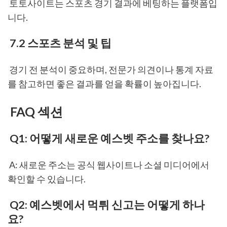
 토토사이트는 스포츠 경기 결과에 베팅하는 플랫폼입
니다.
 7.2 스포츠 분석 및 팁
 경기 전 분석이 중요하며, 전문가 의견이나 통계 자료
를 참고하면 좋은 결과를 얻을 확률이 높아집니다.
 FAQ 섹션
 Q1: 어떻게 새로운 예스벳 주소를 찾나요?
 A: 새로운 주소는 공식 웹사이트나 소셜 미디어에서 
확인할 수 있습니다.
 Q2: 예스벳에서 먹튀 신고는 어떻게 하나
요?